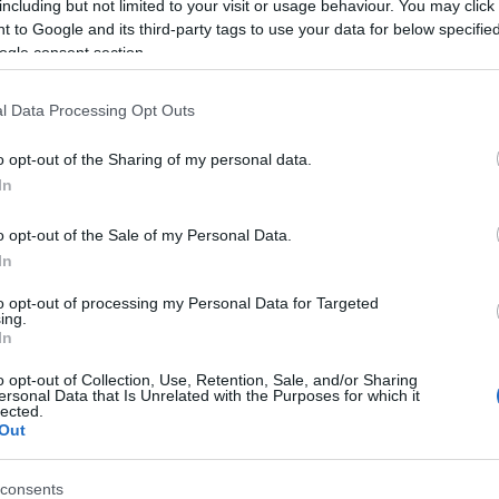
#jobbleszek
including but not limited to your visit or usage behaviour. You may click 
 to Google and its third-party tags to use your data for below specifi
ogle consent section.
l Data Processing Opt Outs
o opt-out of the Sharing of my personal data.
In
o opt-out of the Sale of my Personal Data.
In
to opt-out of processing my Personal Data for Targeted
ing.
In
o opt-out of Collection, Use, Retention, Sale, and/or Sharing
LASSAN, DE BIZTOSAN
ELTE
ersonal Data that Is Unrelated with the Purposes for which it
lected.
Out
CSIRK
VÁSÁRLÁS
CÉLOK
KEZDET
EDZÉS
consents