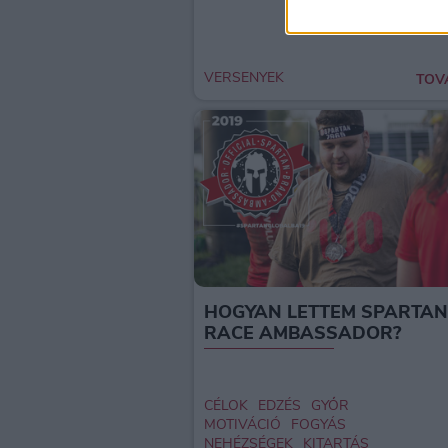
VERSENYEK
TOV
HOGYAN LETTEM SPARTAN
RACE AMBASSADOR?
CÉLOK
EDZÉS
GYŐR
MOTIVÁCIÓ
FOGYÁS
NEHÉZSÉGEK
KITARTÁS