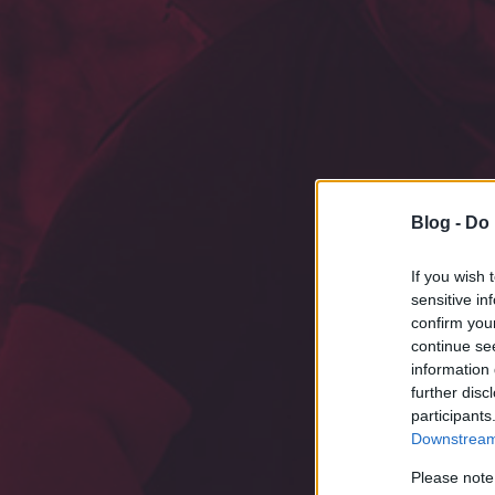
Blog -
Do 
If you wish 
sensitive in
confirm you
continue se
information 
further disc
participants
A 
Downstream 
Please note