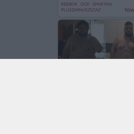
REEBOK
OCR
SPARTAN
PLUSZMINUSZSZAZ
TOV
ELTELT MÁSFÉL ÉV
CSIRKE
CÉLOK
KEZDET
EDZÉS
EGÉSZSÉG
GYŐR
MOTIVÁCIÓ
DIÉTA
FOGYÁS
CROSSFIT
NEHÉZSÉGEK
KITARTÁS
MÉRETEK
WOD
TOV