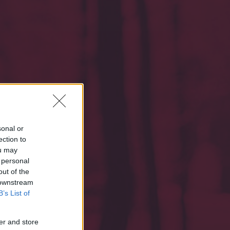
sonal or
ection to
ou may
 personal
out of the
 downstream
B’s List of
ell.
er and store