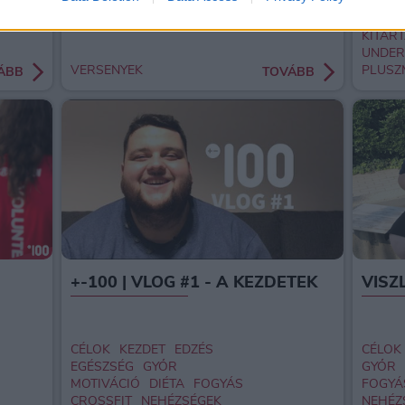
CROSS
NEHÉZ
KITAR
UNDE
VERSENYEK
PLUSZ
ÁBB
TOVÁBB
+-100 | VLOG #1 - A KEZDETEK
VISZL
CÉLOK
KEZDET
EDZÉS
CÉLOK
EGÉSZSÉG
GYŐR
GYŐR
MOTIVÁCIÓ
DIÉTA
FOGYÁS
FOGYÁ
CROSSFIT
NEHÉZSÉGEK
NEHÉZ