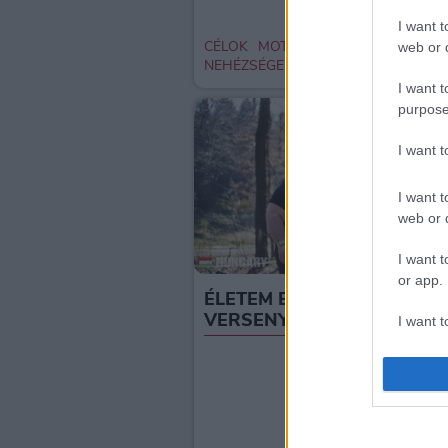
I want t
CÉLOK
MOTIVÁCIÓ
web or d
NEHÉZSÉGEK
TOV
I want t
purpose
I want 
I want t
web or d
I want t
or app.
ÉLETEM EDDIGI LEGJOBB
VERSENYE
I want t
I want t
authenti