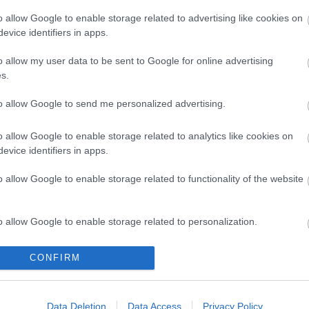
EDZÉS
EGÉSZSÉG
GYŐR
MOTIV
MOTIVÁCIÓ
DIÉTA
FOGYÁS
CROSS
o allow Google to enable storage related to advertising like cookies on
CROSSFIT
NEHÉZSÉGEK
KITAR
evice identifiers in apps.
KITARTÁS
PLUSZ
ÁBB
TOVÁBB
o allow my user data to be sent to Google for online advertising
s.
to allow Google to send me personalized advertising.
o allow Google to enable storage related to analytics like cookies on
evice identifiers in apps.
o allow Google to enable storage related to functionality of the website
AZ ELSŐ TÉLI VERSENYEM -
+-10
WINTER SPARTAN SPRINT @
MOS
o allow Google to enable storage related to personalization.
SLOVENSKY RAJ
o allow Google to enable storage related to security, including
CONFIRM
cation functionality and fraud prevention, and other user protection.
CSIRK
EDZÉS
MOTIV
Data Deletion
Data Access
Privacy Policy