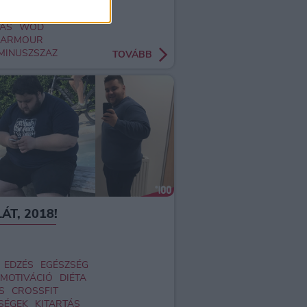
FIT
BICIKLI
SÉGEK
SÚLY
TÁS
WOD
RARMOUR
MINUSZSZAZ
TOVÁBB
ÁT, 2018!
EDZÉS
EGÉSZSÉG
MOTIVÁCIÓ
DIÉTA
S
CROSSFIT
SÉGEK
KITARTÁS