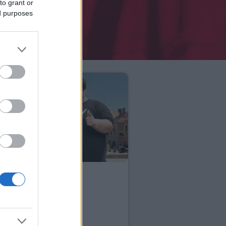
to grant or
ed purposes
LT KÉT ÉV
E
CÉLOK
KEZDET
EGÉSZSÉG
GYŐR