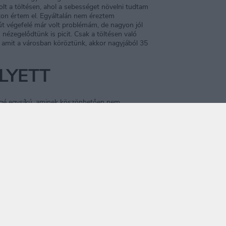
lt a töltésen, ahol a sebességet növelni tudtam
úton értem el. Egyáltalán nem éreztem
út végefelé már volt problémám, de nagyon jól
zegelődtünk is picit. Csak a töltésen való
, amit a városban köröztünk, akkor nagyjából 35
LYETT
ggé egysíkú, aminek köszönhetően nem
a szervezetembe. Ezt kiküszöbölendő szereztem
dok javítani a vitaminkészleteimen. Hosszas
Scitec Nutrition Multivitamin Pro típusú
 arányban ez érte (ránézésre, idővel kiderül)
-ba kerül és szinte mindenféle vitamin és
ban. Ami kicsit megrémisztett az elején, hogy
 túlsúlyom ellenére szerencsésnek mondhatom
t rendszeresen gyógyszert szednem, úgyhogy
t.