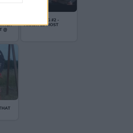
+-100 | VLOG #2 -
INTER
AKKOR ÉS MOST
T @
ÍTHAT