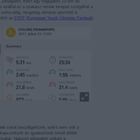
i, sétálgatni, mert egy nagyjából 10 km-es
és ezáltal ez a szakasz remek terepet szolgáltat a
volna elég, rengeteg olimpiai sportoló is
dött az
EYOF (European Youth Olympic Festival)
.
elé sokat beszélgettünk, ezért nem volt a
rákapcsoltunk és igyekeztünk minél előbb
zivatar. Nagyon elégedett voltam a