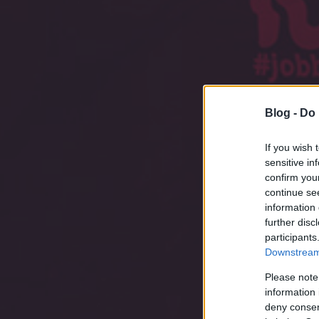
Blog -
Do 
If you wish 
sensitive in
confirm you
continue se
information 
A 
further disc
participants
Downstream 
Please note
information 
deny consent