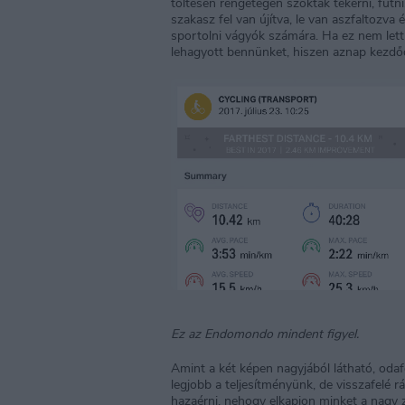
töltésen rengetegen szoktak tekerni, futn
szakasz fel van újítva, le van aszfaltozva 
sportolni vágyók számára. Ha ez nem lett 
lehagyott bennünket, hiszen aznap kezdő
Ez az Endomondo mindent figyel.
Amint a két képen nagyjából látható, odaf
legjobb a teljesítményünk, de visszafelé 
hazaérni, nehogy elkapjon minket a nagy 