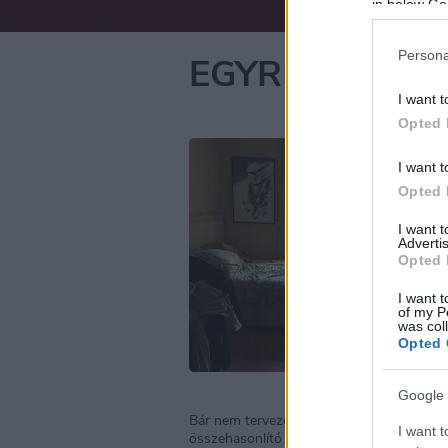
in below Go
Persona
EGYRE JOBBAN
I want t
Opted 
I want t
Opted 
I want 
Advertis
Opted 
I want t
of my P
was col
Opted 
Google 
Bár nem tervezem minden nap fotózgatni 
I want t
összehasonlító képet.
(Elnézést a rendetl