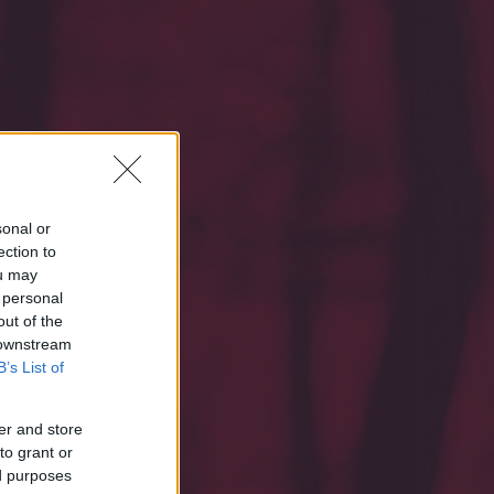
sonal or
ection to
ou may
 personal
out of the
ell.
 downstream
B’s List of
er and store
to grant or
ed purposes