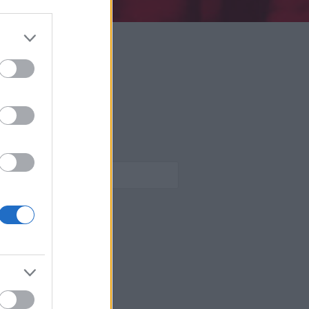
TÉS
OTT
ZÉSEK: