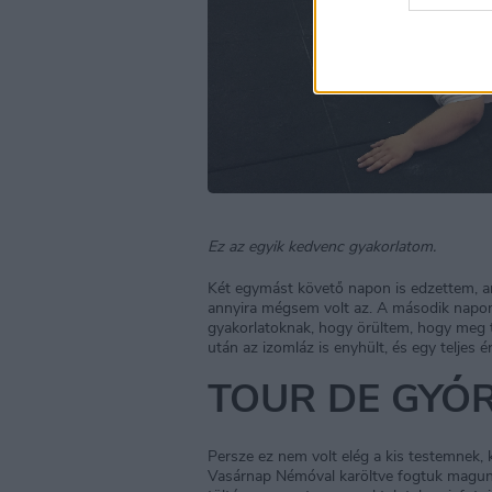
Ez az egyik kedvenc gyakorlatom.
Két egymást követő napon is edzettem, ami
annyira mégsem volt az. A második napon 
gyakorlatoknak, hogy örültem, hogy meg 
után az izomláz is enyhült, és egy telje
TOUR DE GYŐ
Persze ez nem volt elég a kis testemnek, k
Vasárnap Némóval karöltve fogtuk magunk