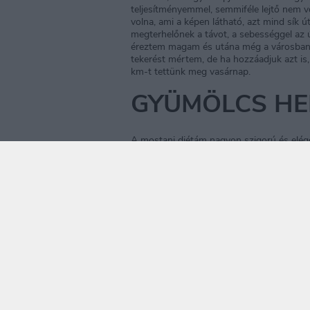
teljesítményemmel, semmiféle lejtő nem vo
volna, ami a képen látható, azt mind sík 
megterhelőnek a távot, a sebességgel az 
éreztem magam és utána még a városban né
tekerést mértem, de ha hozzáadjuk azt is
km-t tettünk meg vasárnap.
GYÜMÖLCS HE
A mostani diétám nagyon szigorú és elé
feltétlenül viszek be elegendő vitamint 
multivitamin készítményt, amivel kicsit tu
keresgélés és fórumban kutakodás után a 
készítményre esett a választásom. Ár-érték
meg a legjobban, egy napi adag kb. 200 Ft
jótékony hatóanyag megtalálható a csomag
viszonylag sok tablettát kell bevenni. A
magam, mert soha az életben nem kellet
nekem ez eléggé életidegen feladatnak tűn