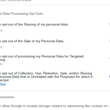
ogle consent section.
l Data Processing Opt Outs
 LÁTSZIK
o opt-out of the Sharing of my personal data.
In
HIRDE
o opt-out of the Sale of my Personal Data.
In
to opt-out of processing my Personal Data for Targeted
ing.
In
o opt-out of Collection, Use, Retention, Sale, and/or Sharing
ersonal Data that Is Unrelated with the Purposes for which it
lected.
Out
AJÁNL
consents
magam, egy hete készítettem ezt az
BEJEGY
o allow Google to enable storage related to advertising like cookies on
enségért, legközelebb összepakolok előtte. :D)