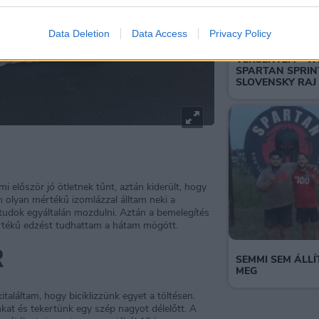
Data Deletion
Data Access
Privacy Policy
AZ ELSŐ TÉLI
VERSENYEM - W
SPARTAN SPRIN
SLOVENSKY RAJ
 először jó ötletnek tűnt, aztán kiderült, hogy
olyan mértékű izomlázzal álltam neki a
tudok egyáltalán mozdulni. Aztán a bemelegítés
s értékű edzést tudhattam a hátam mögött.
R
SEMMI SEM ÁLL
MEG
italáltam, hogy biciklizzünk egyet a töltésen.
at és tekertünk egy szép nagyot délelőtt. A