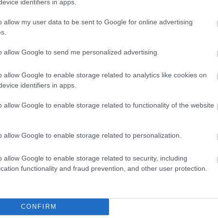
evice identifiers in apps.
zt egyre többen látják is és szóvá is teszik.
bal oldali és a jobb oldali kép között nagyjából
artásom, egyre kisebb a hasam, a lábaim is
o allow my user data to be sent to Google for online advertising
dult a felesleg elbontása. Megtanultam értékelni
s.
folyamatosan feszegetem a határaimat. Jobb
K saját magamnál.
to allow Google to send me personalized advertising.
AN, MONDJAM
o allow Google to enable storage related to analytics like cookies on
evice identifiers in apps.
o allow Google to enable storage related to functionality of the website
ELTELT KÉT ÉV
gé össze-vissza voltam mindennel. Nagyjából két
t a régi kerékvágás szerint folytatni. Sajnos
o allow Google to enable storage related to personalization.
gyáltalán nem volt időm semmire a munka mellett.
el tudtam menni edzeni, ezért egy edzés sem
m Milánóban. Leginkább a blog sínylette meg ezt
o allow Google to enable storage related to security, including
bb ilyen zavar nem lesz és tudom békében
cation functionality and fraud prevention, and other user protection.
izgalmasabb hétköznapjaimat.
CONFIRM